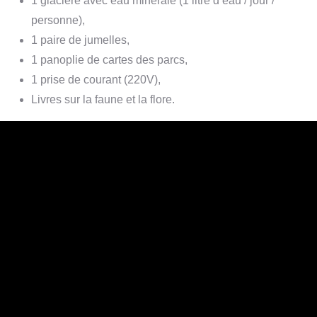
1 glacière avec eau minérale (1 litre d’eau / jour /
personne),
1 paire de jumelles,
1 panoplie de cartes des parcs,
1 prise de courant (220V),
Livres sur la faune et la flore.