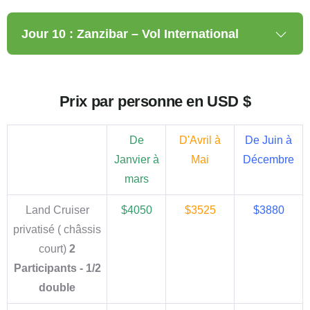
Jour 10 : Zanzibar – Vol International
Prix par personne en USD $
De
D'Avril à
De Juin à
Janvier à
Mai
Décembre
mars
Land Cruiser
$4050
$3525
$3880
privatisé ( châssis
court)
2
Participants - 1/2
double