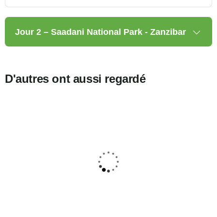
Jour 2 – Saadani National Park - Zanzibar
D'autres ont aussi regardé
5
Escape Safari et Zanzibar
A partir de
3525
$