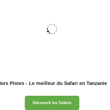
ildlands Camp
Serengeti Wildlands
Mobile Camp
s Lodges
,
Tanzanie
Confort
,
Nos Lodges
,
Tanzan
ors Pistes - Le meilleur du Safari en Tanzanie
Découvrir les Safaris